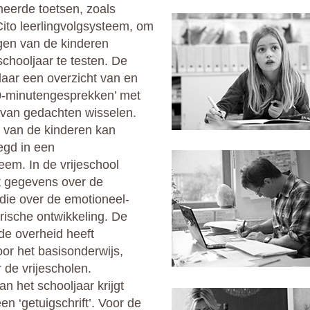
meerde toetsen, zoals
 Cito leerlingvolgsysteem, om
gen van de kinderen
chooljaar te testen. De
daar een overzicht van en
10-minutengesprekken’ met
 van gedachten wisselen.
 van de kinderen kan
egd in een
eem. In de vrijeschool
t gegevens over de
 die over de emotioneel-
rische ontwikkeling. De
de overheid heeft
or het basisonderwijs,
 de vrijescholen.
n het schooljaar krijgt
een ‘getuigschrift’. Voor de