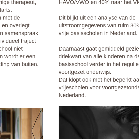
nige therapeut,
HAVO/VWO en 40% naar het V
arts.
n met de
Dit blijkt uit een analyse van de
, en overlegt
uitstroomgegevens van ruim 30
. In samenspraak
vrije basisscholen in Nederland.
vidueel traject
hool niet
Daarnaast gaat gemiddeld gezie
n wordt er een
driekwart van alle kinderen na de
ing van buiten.
basisschool verder in het regulie
voortgezet onderwijs.
Dat klopt ook met het beperkt aa
vrijescholen voor voortgezetonde
Nederland.