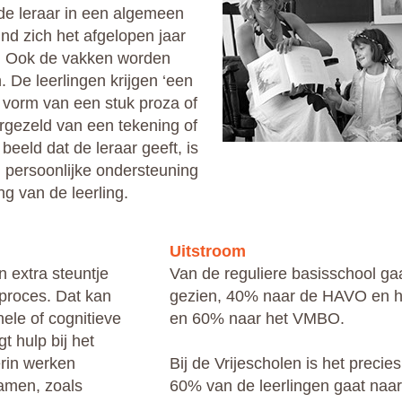
de leraar in een algemeen
ind zich het afgelopen jaar
n. Ook de vakken worden
. De leerlingen krijgen ‘een
 vorm van een stuk proza of
rgezeld van een tekening of
 beeld dat de leraar geeft, is
 persoonlijke ondersteuning
ng van de leerling.
Uitstroom
 extra steuntje
Van de reguliere basisschool gaat
sproces. Dat kan
gezien, 40% naar de HAVO en 
ele of cognitieve
en 60% naar het VMBO.
t hulp bij het
erin werken
Bij de Vrijescholen is het preci
samen, zoals
60% van de leerlingen gaat naar