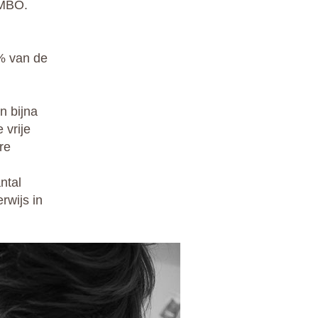
MBO.
% van de
n bijna
 vrije
re
ntal
rwijs in