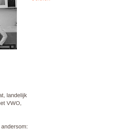
, landelijk
het VWO,
es andersom: