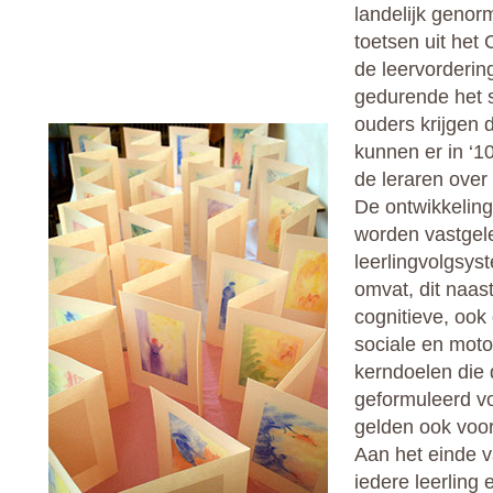
landelijk genor
toetsen uit het
de leervorderin
gedurende het s
ouders krijgen 
kunnen er in ‘
de leraren over
De ontwikkeling
worden vastgel
leerlingvolgsyst
omvat, dit naas
cognitieve, ook
sociale en moto
kerndoelen die 
geformuleerd vo
gelden ook voor
Aan het einde va
iedere leerling 